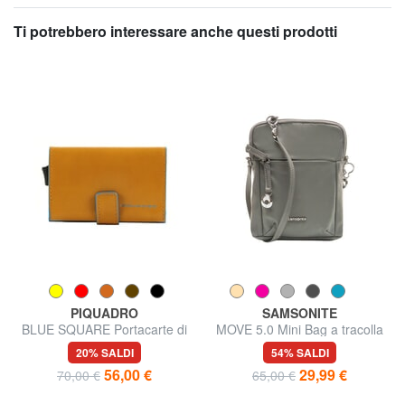
Ti potrebbero interessare anche questi prodotti
PIQUADRO
SAMSONITE
BLUE SQUARE Portacarte di
MOVE 5.0 Mini Bag a tracolla
credito in pelle e metallo
20% SALDI
54% SALDI
56,00 €
29,99 €
70,00 €
65,00 €