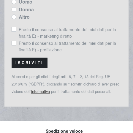
Uomo
Donna
Altro
Presto il consenso al trattamento dei miei dati per la
finalità E) - marketing diretto
Presto il consenso al trattamento dei miei dati per la
finalità F) - profilazione
ISCRIVITI
Ai sensi e per gli effetti degli artt. 6, 7, 12, 13 del Reg. UE
2016/679 (“GDPR”), cliccando su “Iscriviti” dichiaro di aver preso
visione dell’
informativa
per il trattamento dei dati personali.
Spedizione veloce