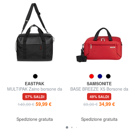
EASTPAK
SAMSONITE
MULTIPAK Zaino borsone da
BASE BREEZE XS Borsone da
viaggio con tracolla
viaggio, underseater
57% SALDI
49% SALDI
59,99 €
34,99 €
140,00 €
69,00 €
Spedizione gratuita
Spedizione gratuita