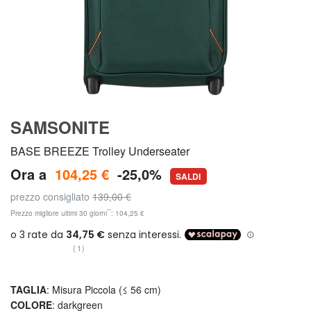
SAMSONITE
BASE BREEZE Trolley Underseater
Ora a
104,25 €
-25,0%
SALDI
prezzo consigliato
139,00 €
**
Prezzo migliore ultimi 30 giorni
: 104,25 €
(1)
TAGLIA
: Misura Piccola (≤ 56 cm)
COLORE
: darkgreen