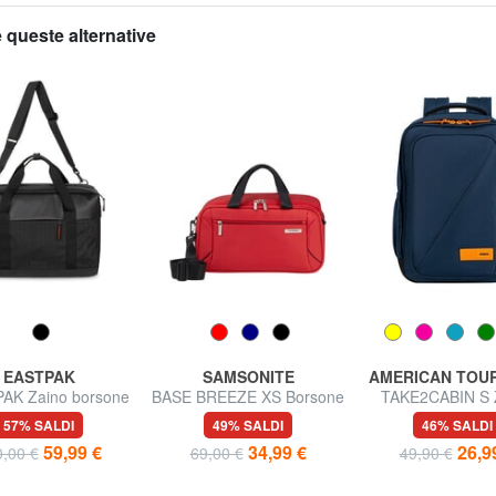
 queste alternative
EASTPAK
SAMSONITE
AMERICAN TOU
AK Zaino borsone
BASE BREEZE XS Borsone
TAKE2CABIN S 
aggio con tracolla
da viaggio, underseater
underseater ok R
57% SALDI
49% SALDI
46% SALDI
59,99 €
34,99 €
26,9
,00 €
69,00 €
49,90 €