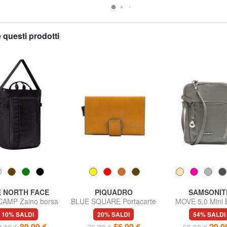
 questi prodotti
 NORTH FACE
PIQUADRO
SAMSONIT
CAMP Zaino borsa
BLUE SQUARE Portacarte
MOVE 5.0 Mini 
tote
di credito in pelle e metallo
tracolla
10% SALDI
20% SALDI
54% SALDI
89,99 €
56,00 €
29,9
,00 €
70,00 €
65,00 €