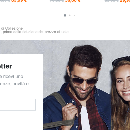
i di Collezione
i, prima della riduzione del prezzo attuale.
tter
e ricevi uno
denze, novità e