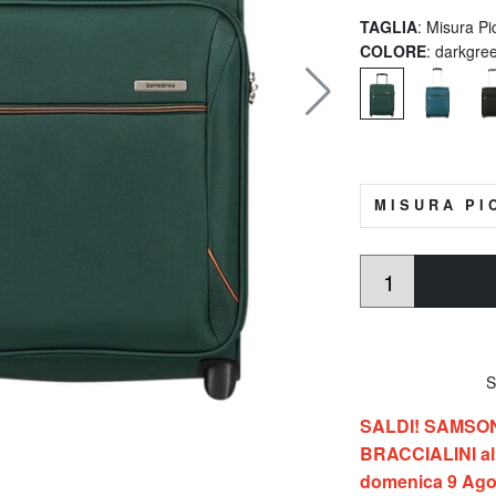
TAGLIA
: Misura Pi
COLORE
: darkgre
MISURA PI
So
SALDI! SAMSONIT
BRACCIALINI al 
domenica 9 Ago