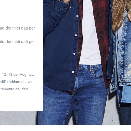
to dei miei dati per
o
to dei miei dati per
 7, 12, 13 del Reg. UE
iti” dichiaro di aver
attamento dei dati