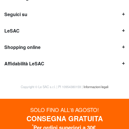
Seguici su
LeSAC
Shopping online
Affidabilità LeSAC
Copyright © Le SAC s.r.l. | PI 10954380159 |
Informazioni legali
SOLO FINO ALL'8 AGOSTO!
CONSEGNA GRATUITA
*
Per ordini superiori a 30€
OTTIENI SUBITO FINO AL 15% DI SCONTO