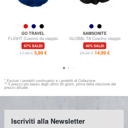
GO TRAVEL
SAMSONITE
FLIGHT Cuscino da viaggio
GLOBAL TA Cuscino viaggio
memory foam
67% SALDI
40% SALDI
5,99 €
14,99 €
17,90 €
25,00 €
* Esclusi i prodotti continuativi e i prodotti di Collezione
** Il prezzo più basso degli ultimi 30 giorni, prima della riduzione del
prezzo attuale.
Iscriviti alla Newsletter