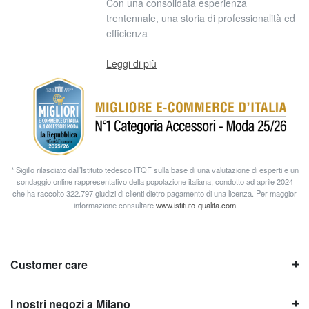
Con una consolidata esperienza
trentennale, una storia di professionalità ed
efficienza
Leggi di più
* Sigillo rilasciato dall’Istituto tedesco ITQF sulla base di una valutazione di esperti e un
sondaggio online rappresentativo della popolazione italiana, condotto ad aprile 2024
che ha raccolto 322.797 giudizi di clienti dietro pagamento di una licenza. Per maggior
informazione consultare
www.istituto-qualita.com
Customer care
I nostri negozi a Milano