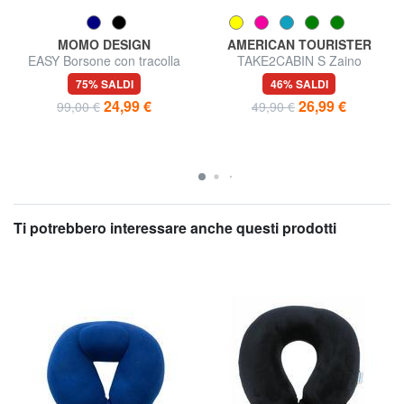
MOMO DESIGN
AMERICAN TOURISTER
EASY Borsone con tracolla
TAKE2CABIN S Zaino
underseater ok Ryanair
75% SALDI
46% SALDI
24,99 €
26,99 €
99,00 €
49,90 €
Ti potrebbero interessare anche questi prodotti