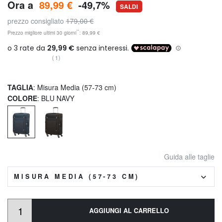
Ora a
89,99 €
-49,7%
SALDI
prezzo consigliato
179,00 €
**
Prezzo migliore ultimi 30 giorni
: 89,99 €
(1)
TAGLIA
: Misura Media (57-73 cm)
COLORE
: BLU NAVY
Guida alle taglie
MISURA MEDIA (57-73 CM)
AGGIUNGI AL CARRELLO