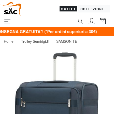
OUTLET
COLLEZIONI
RATUITA*! (*Per ordini superiori a 30€)
Home
Trolley Semirigidi
SAMSONITE