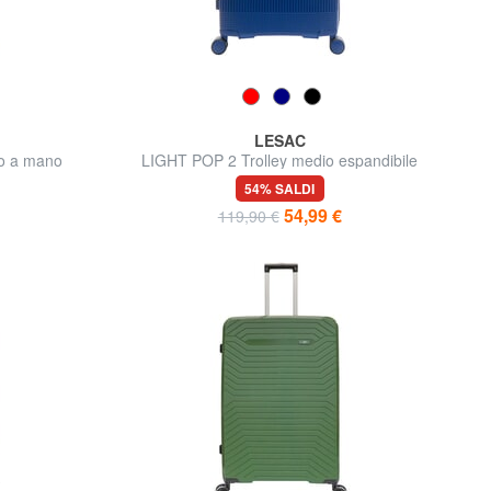
LESAC
io a mano
LIGHT POP 2 Trolley medio espandibile
54% SALDI
54,99 €
119,90 €