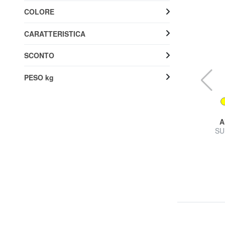
COLORE
CARATTERISTICA
SCONTO
PESO kg
AMERICAN TOURISTER
A
AIRCONIC Trolley medio leggero
SU
43% SALDI
79,99 €
139,90 €