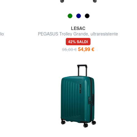
LESAC
io
PEGASUS Trolley Grande, ultraresistente
42% SALDI
54,99 €
95,00 €