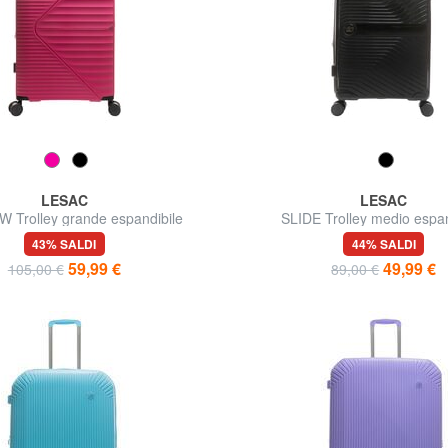
LESAC
LESAC
 Trolley grande espandibile
SLIDE Trolley medio espan
ultraresistente
43% SALDI
44% SALDI
59,99 €
49,99 €
105,00 €
89,00 €