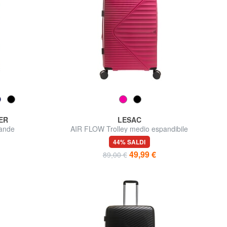
ER
LESAC
ande
AIR FLOW Trolley medio espandibile
44% SALDI
49,99 €
89,00 €