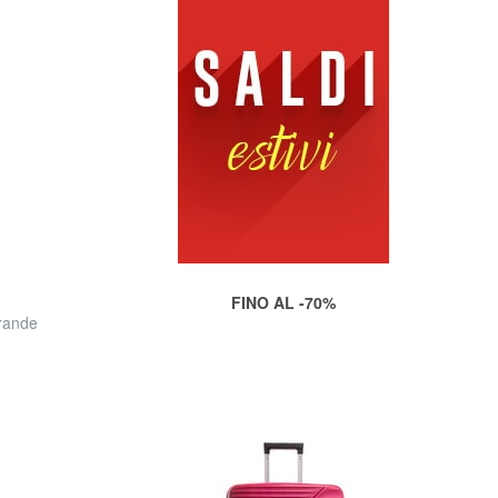
FINO AL -70%
rande