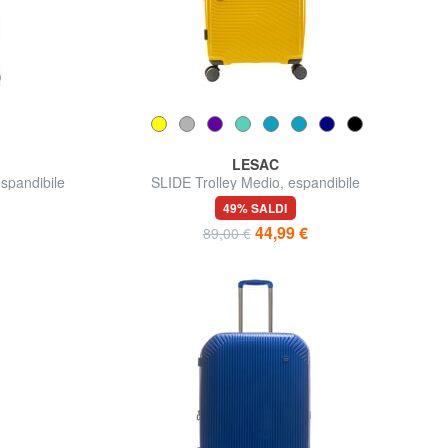
LESAC
spandibile
SLIDE Trolley Medio, espandibile
49% SALDI
44,99 €
89,00 €