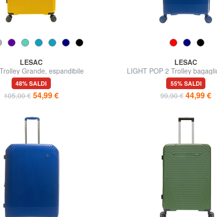
LESAC
LESAC
Trolley Grande, espandibile
LIGHT POP 2 Trolley bagagl
48% SALDI
55% SALDI
54,99 €
44,99 €
105,00 €
99,90 €