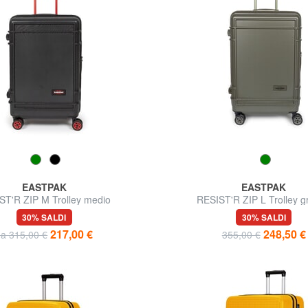
EASTPAK
EASTPAK
ST'R ZIP M Trolley medio
RESIST'R ZIP L Trolley g
30% SALDI
30% SALDI
217,00 €
248,50 €
da 315,00 €
355,00 €