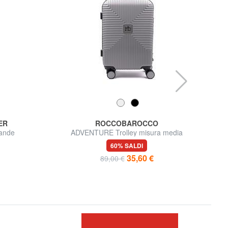
ER
ROCCOBAROCCO
ande
ADVENTURE Trolley misura media
60% SALDI
35,60 €
89,00 €