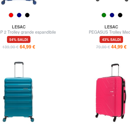
LESAC
LESAC
 2 Trolley grande espandibile
PEGASUS Trolley Med
54% SALDI
43% SALDI
64,99 €
44,99 €
139,90 €
79,00 €