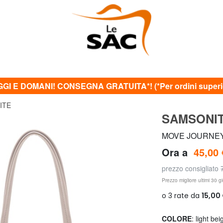
GI E DOMANI! CONSEGNA GRATUITA*! (*Per ordini superior
ITE
SAMSONI
MOVE JOURNEY S
Ora a
45,00 
prezzo consigliato
Prezzo migliore ultimi 30 gi
COLORE
: light bei