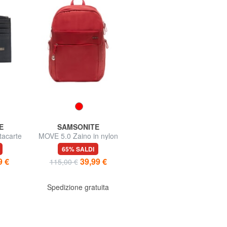
E
SAMSONITE
SAMSONITE
acarte
MOVE 5.0 Zaino in nylon
MOVE 5.0 Zaino porta PC
ip
porta pc 14"
14,1"
65% SALDI
57% SALDI
9 €
39,99 €
49,99 €
115,00 €
115,00 €
Spedizione gratuita
Spedizione gratuita