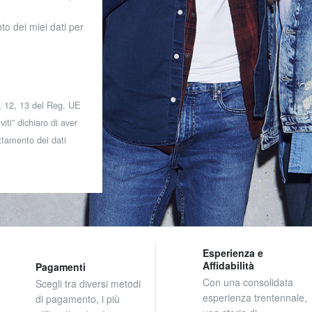
o
to dei miei dati per
 7, 12, 13 del Reg. UE
iti” dichiaro di aver
attamento dei dati
Esperienza e
Affidabilità
Pagamenti
Con una consolidata
Scegli tra diversi metodi
esperienza trentennale,
di pagamento, i più