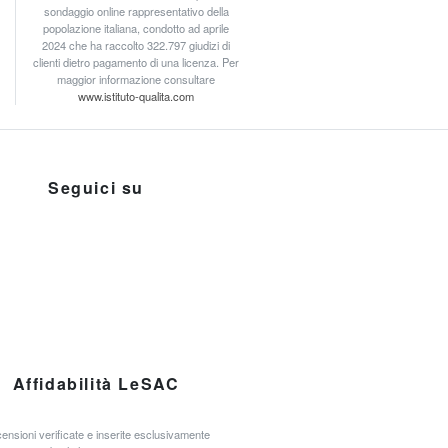
sondaggio online rappresentativo della
popolazione italiana, condotto ad aprile
2024 che ha raccolto 322.797 giudizi di
clienti dietro pagamento di una licenza. Per
maggior informazione consultare
www.istituto-qualita.com
Seguici su
Affidabilità LeSAC
ensioni verificate e inserite esclusivamente