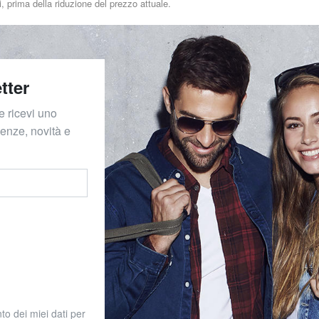
i, prima della riduzione del prezzo attuale.
tter
e ricevi uno
denze, novità e
to dei miei dati per