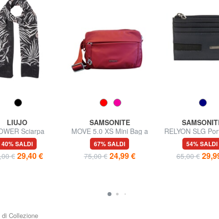
LIUJO
SAMSONITE
SAMSONIT
OWER Sciarpa
MOVE 5.0 XS Mini Bag a
RELYON SLG Port
tracolla
piatto con z
40% SALDI
67% SALDI
54% SALDI
29,40 €
24,99 €
29,9
,00 €
75,00 €
65,00 €
i di Collezione