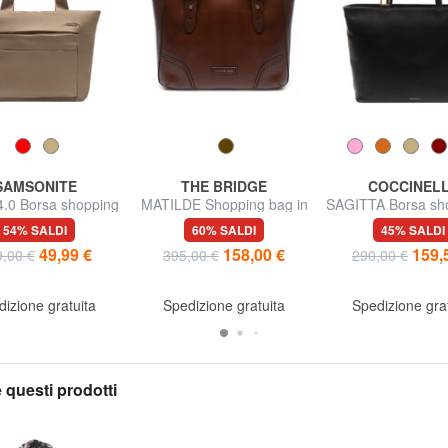
SAMSONITE
THE BRIDGE
COCCINEL
.0 Borsa shopping
MATILDE Shopping bag in
SAGITTA Borsa sh
con tracolla
pelle
spalla, in pel
54% SALDI
60% SALDI
45% SALDI
49,99 €
158,00 €
159,
,00 €
395,00 €
290,00 €
izione gratuita
Spedizione gratuita
Spedizione gra
 questi prodotti