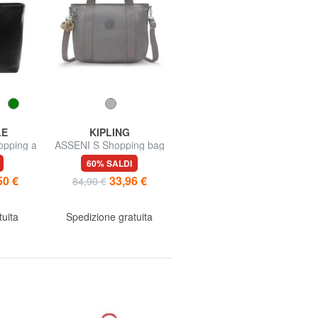
LE
KIPLING
TOMMY HILFIGER
opping a
ASSENI S Shopping bag
TJ MUST Shopping Bag
le
con tracolla
60% SALDI
50% SALDI
50 €
33,96 €
49,95 €
84,90 €
99,90 €
tuita
Spedizione gratuita
Spedizione gratuita