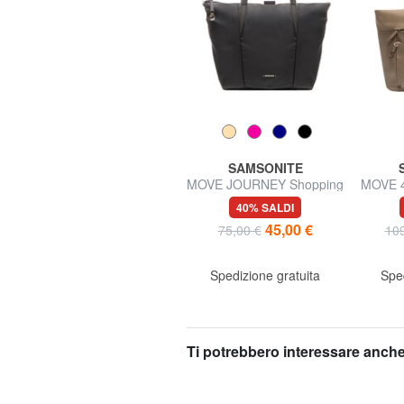
ARMANI EXCHANGE
SAMSONITE
A|X ALL OVER Shopper a
MOVE JOURNEY Shopping
MOVE 4
spalla
Bag ripiegabile
40% SALDI
40% SALDI
72,00 €
45,00 €
120,00 €
75,00 €
109
Spedizione gratuita
Spedizione gratuita
Sped
Ti potrebbero interessare anche