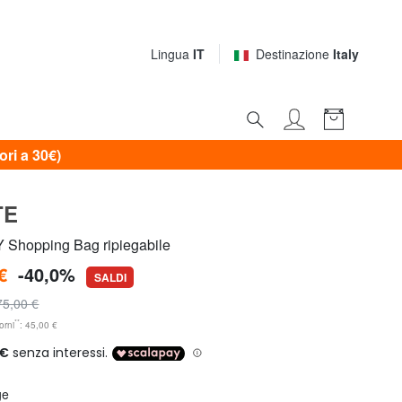
Lingua
IT
Destinazione
Italy
i a 30€)
TE
hopping Bag ripiegabile
€
-40,0%
SALDI
75,00 €
**
orni
: 45,00 €
ge