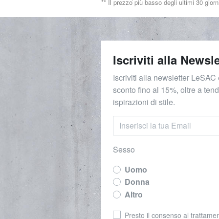
** Il prezzo più basso degli ultimi 30 giorn
Iscriviti alla Newsle
Iscriviti alla newsletter LeSAC 
sconto fino al 15%, oltre a ten
ispirazioni di stile.
Sesso
Uomo
Donna
Altro
Presto il consenso al trattamen