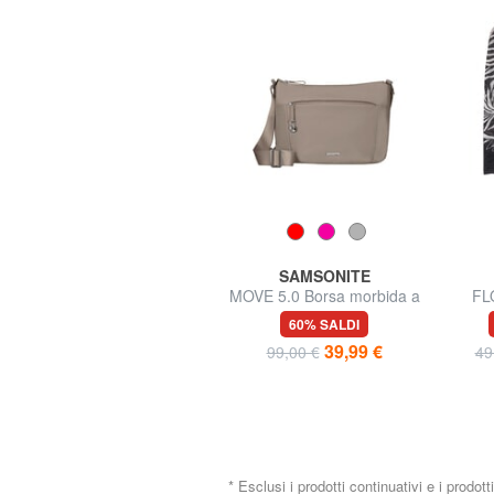
SAMSONITE
SAMSONITE
MOVE 5.0 Borsetta a
MOVE 5.0 Borsa morbida a
FL
tracolla
tracolla
61% SALDI
60% SALDI
34,99 €
39,99 €
89,00 €
99,00 €
49
Spedizione gratuita
* Esclusi i prodotti continuativi e i prodott