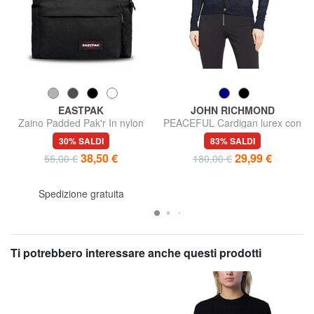
EASTPAK
JOHN RICHMOND
Zaino Padded Pak'r In nylon
PEACEFUL Cardigan lurex con
bottoni
30% SALDI
83% SALDI
38,50 €
29,99 €
55,00 €
180,00 €
Spedizione gratuita
Ti potrebbero interessare anche questi prodotti