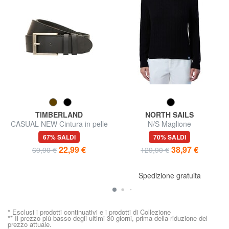
TIMBERLAND
NORTH SAILS
CASUAL NEW Cintura in pelle
N/S Maglione
67% SALDI
70% SALDI
22,99 €
38,97 €
69,90 €
129,90 €
Spedizione gratuita
* Esclusi i prodotti continuativi e i prodotti di Collezione
** Il prezzo più basso degli ultimi 30 giorni, prima della riduzione del
prezzo attuale.