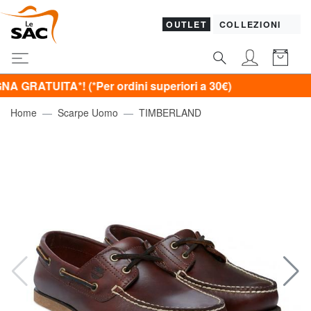
OUTLET
COLLEZIONI
ITA*! (*Per ordini superiori a 30€)
Home
Scarpe Uomo
TIMBERLAND