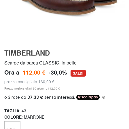
TIMBERLAND
Scarpe da barca CLASSIC, in pelle
Ora a
112,00 €
-30,0%
SALDI
prezzo consigliato
160,00 €
**
Prezzo migliore ultimi 30 giorni
: 112,00 €
TAGLIA
: 43
COLORE
: MARRONE