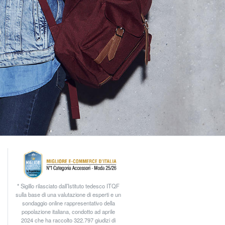
* Sigillo rilasciato dall’Istituto tedesco ITQF
sulla base di una valutazione di esperti e un
sondaggio online rappresentativo della
popolazione italiana, condotto ad aprile
2024 che ha raccolto 322.797 giudizi di