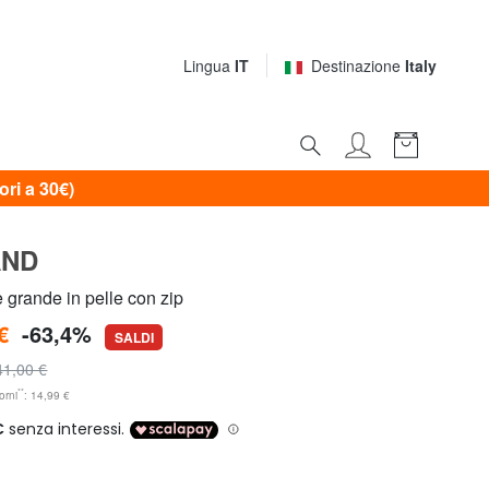
Lingua
IT
Destinazione
Italy
i a 30€)
AND
 grande in pelle con zip
€
-63,4%
SALDI
41,00 €
**
orni
: 14,99 €