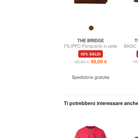
PIQUADRO
THE BRIDGE
T
ATLAS
FILIPPO Portacarte in pelle
BASIC P
con zip
38% SALDI
50% SALDI
44,99 €
49,00 €
73,00 €
98,00 €
79
Spedizione gratuita
Spedizione gratuita
Ti potrebbero interessare anche