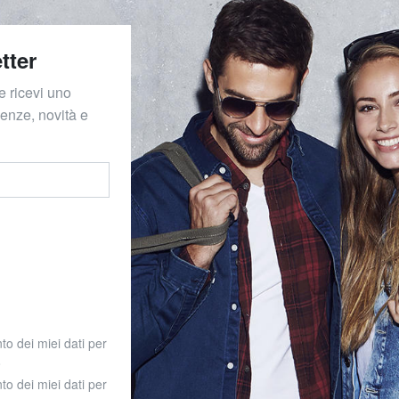
tter
e ricevi uno
denze, novità e
to dei miei dati per
o
to dei miei dati per