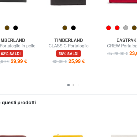
IMBERLAND
TIMBERLAND
EASTPAK
ortafoglio in pelle
CLASSIC Portafoglio
CREW Portafogl
6cc
portamonete in pelle
strappo
23,
da 26,00 €
62% SALDI
58% SALDI
29,99 €
25,99 €
,90 €
62,00 €
 questi prodotti