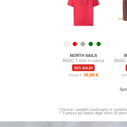
BRACCIALINI
NORTH SAILS
B
BASIC Portacarte piatto in
BASIC T-shirt in cotone
BASIC P
pelle
stampa logo
pic
68% SALDI
52% SALDI
24,99 €
18,99 €
79,00 €
39,90 €
119
Sped
* Esclusi i prodotti continuativi e i prodott
** Il prezzo più basso degli ultimi 30 giorn