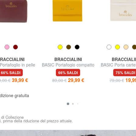
RACCIALINI
BRACCIALINI
BRACCIALI
ortafoglio in pelle
BASIC Portafogio compatto
BASIC Porta carte
colo zip around
in pelle
pelle
66% SALDI
66% SALDI
75% SALDI
39,99 €
29,99 €
19,9
,00 €
89,00 €
79,00 €
izione gratuita
i di Collezione
i, prima della riduzione del prezzo attuale.