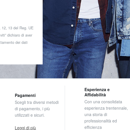
 7, 12, 13 del Reg. UE
iti” dichiaro di aver
attamento dei dati
Esperienza e
Affidabilità
Pagamenti
Con una consolidata
Scegli tra diversi metodi
esperienza trentennale,
di pagamento, i più
una storia di
utilizzati e sicuri.
professionalità ed
efficienza
Leggi di più