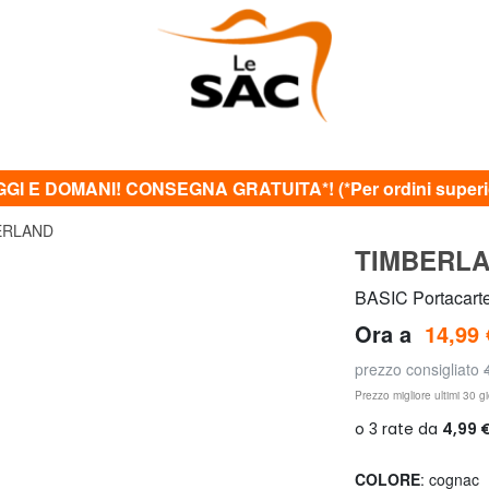
GI E DOMANI! CONSEGNA GRATUITA*! (*Per ordini superior
ERLAND
TIMBERL
BASIC Portacarte
Ora a
14,99 
prezzo consigliato
Prezzo migliore ultimi 30 gi
COLORE
: cognac