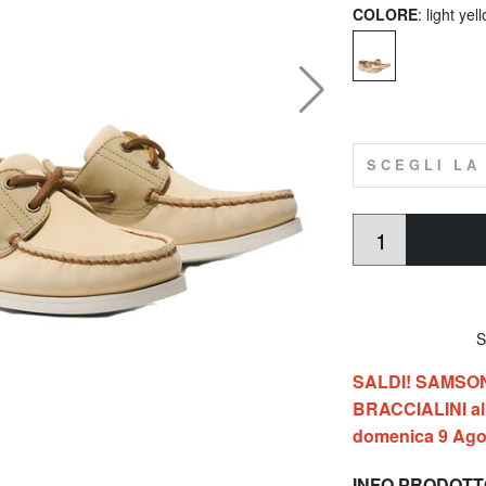
COLORE
: light ye
SCEGLI LA
So
SALDI! SAMSONIT
BRACCIALINI al 
domenica 9 Ago
INFO PRODOT