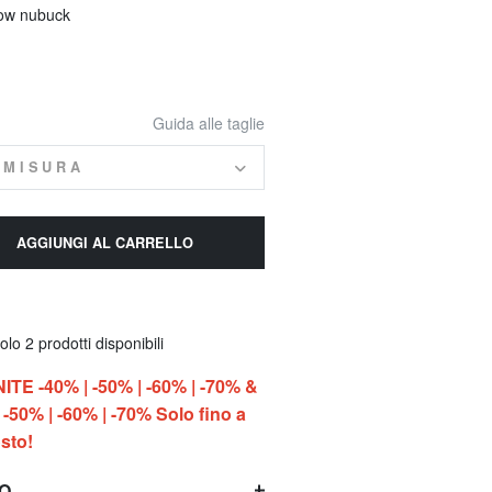
llow nubuck
Guida alle taglie
 MISURA
AGGIUNGI AL CARRELLO
lo 2 prodotti disponibili
E -40% | -50% | -60% | -70% &
-50% | -60% | -70% Solo fino a
sto!
TO