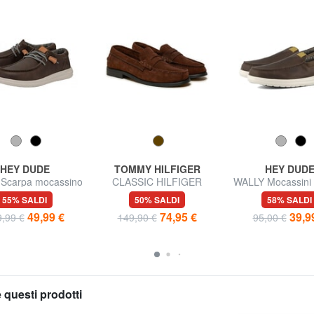
HEY DUDE
TOMMY HILFIGER
HEY DUD
Scarpa mocassino
CLASSIC HILFIGER
WALLY Mocassini i
in pelle
Mocassini in pelle suede
55% SALDI
50% SALDI
58% SALDI
49,99 €
74,95 €
39,9
,99 €
149,90 €
95,00 €
 questi prodotti