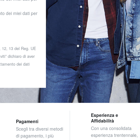
o
to dei miei dati per
 7, 12, 13 del Reg. UE
iti” dichiaro di aver
attamento dei dati
Esperienza e
Affidabilità
Pagamenti
Con una consolidata
Scegli tra diversi metodi
esperienza trentennale,
di pagamento, i più