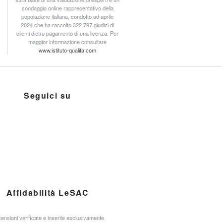
sondaggio online rappresentativo della
popolazione italiana, condotto ad aprile
2024 che ha raccolto 322.797 giudizi di
clienti dietro pagamento di una licenza. Per
maggior informazione consultare
www.istituto-qualita.com
Seguici su
Affidabilità LeSAC
ensioni verificate e inserite esclusivamente