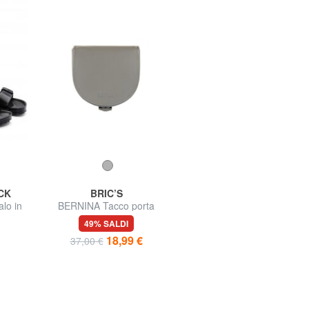
CK
BRIC’S
TOMMY HILFIGER
lo in
BERNINA Tacco porta
TJW MUST Mini Bag a
monete in pelle
tracolla
49% SALDI
50% SALDI
18,99 €
34,95 €
37,00 €
69,90 €