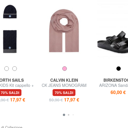
ORTH SAILS
CALVIN KLEIN
BIRKENSTO
IDS Kit cappello +
CK JEANS MONOGRAM
ARIZONA Sanda
iarpa bambino
EMBRO Sciarpa in
gomma
60,00 €
70% SALDI
70% SALDI
poliestere riciclato
17,97 €
17,97 €
,90 €
59,90 €
i di Collezione