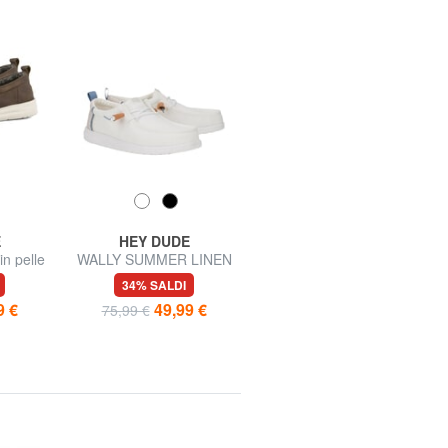
E
HEY DUDE
HEY DUDE
n pelle
WALLY SUMMER LINEN
WALLY CANVAS M
Mocassini
Mocassini easy-on in tela
34% SALDI
33% SALDI
9 €
49,99 €
39,99 €
75,99 €
59,99 €