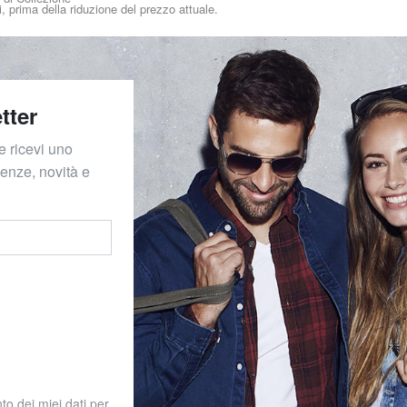
i, prima della riduzione del prezzo attuale.
tter
e ricevi uno
denze, novità e
to dei miei dati per