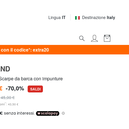
Lingua
IT
Destinazione
Italy
on il codice*: extra20
AND
arpe da barca con impunture
€
-70,0%
SALDI
145,00 €
**
orni
: 43,50 €