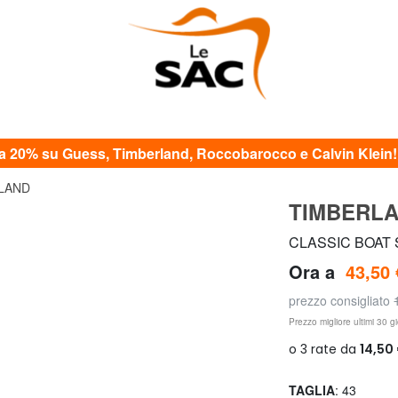
20% su Guess, Timberland, Roccobarocco e Calvin Klein! c
LAND
TIMBERL
CLASSIC BOAT Sc
Ora a
43,50 
prezzo consigliato
Prezzo migliore ultimi 30 gi
TAGLIA
: 43