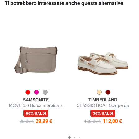
Ti potrebbero interessare anche queste alternative
SAMSONITE
TIMBERLAND
MOVE 5.0 Borsa morbida a
CLASSIC BOAT Scarpe da
tracolla
barca in pelle
60% SALDI
30% SALDI
39,99 €
112,00 €
99,00 €
160,00 €