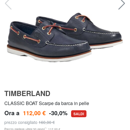
TIMBERLAND
CLASSIC BOAT Scarpe da barca in pelle
Ora a
112,00 €
-30,0%
SALDI
prezzo consigliato
160,00 €
**
Prezzo migliore ultimi 30 giorni
: 112,00 €