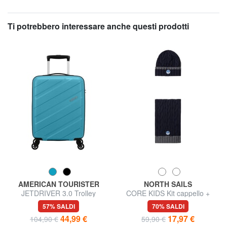
Ti potrebbero interessare anche questi prodotti
AMERICAN TOURISTER
NORTH SAILS
JETDRIVER 3.0 Trolley
CORE KIDS Kit cappello +
Bagaglio a Mano
sciarpa bambino
57% SALDI
70% SALDI
44,99 €
17,97 €
104,90 €
59,90 €