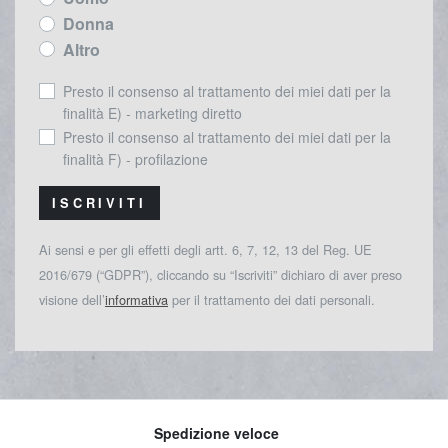
Donna
Altro
Presto il consenso al trattamento dei miei dati per la
finalità E) - marketing diretto
Presto il consenso al trattamento dei miei dati per la
finalità F) - profilazione
ISCRIVITI
Ai sensi e per gli effetti degli artt. 6, 7, 12, 13 del Reg. UE
2016/679 (“GDPR”), cliccando su “Iscriviti” dichiaro di aver preso
visione dell’
informativa
per il trattamento dei dati personali.
Spedizione veloce