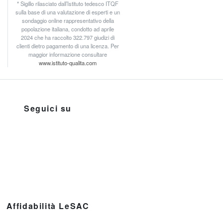
* Sigillo rilasciato dall’Istituto tedesco ITQF
sulla base di una valutazione di esperti e un
sondaggio online rappresentativo della
popolazione italiana, condotto ad aprile
2024 che ha raccolto 322.797 giudizi di
clienti dietro pagamento di una licenza. Per
maggior informazione consultare
www.istituto-qualita.com
Seguici su
Affidabilità LeSAC