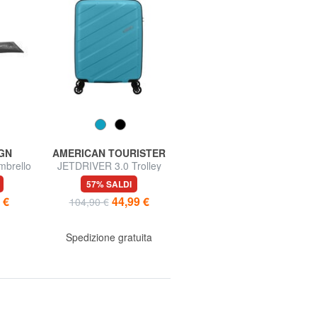
GN
AMERICAN TOURISTER
COMETE GIOIELLI
brello
JETDRIVER 3.0 Trolley
Bracciale con sfere
Bagaglio a Mano
57% SALDI
73% SALDI
 €
44,99 €
12,99 €
104,90 €
49,00 €
Spedizione gratuita