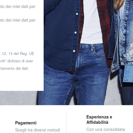
to dei miei dati per
o
to dei miei dati per
 7, 12, 13 del Reg. UE
iti” dichiaro di aver
attamento dei dati
Esperienza e
Affidabilità
Pagamenti
Con una consolidata
Scegli tra diversi metodi