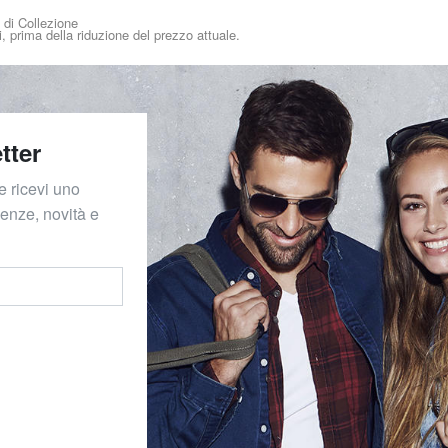
i di Collezione
i, prima della riduzione del prezzo attuale.
tter
e ricevi uno
denze, novità e