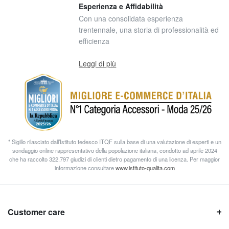
Esperienza e Affidabilità
Con una consolidata esperienza
trentennale, una storia di professionalità ed
efficienza
Leggi di più
* Sigillo rilasciato dall’Istituto tedesco ITQF sulla base di una valutazione di esperti e un
sondaggio online rappresentativo della popolazione italiana, condotto ad aprile 2024
che ha raccolto 322.797 giudizi di clienti dietro pagamento di una licenza. Per maggior
informazione consultare
www.istituto-qualita.com
Customer care