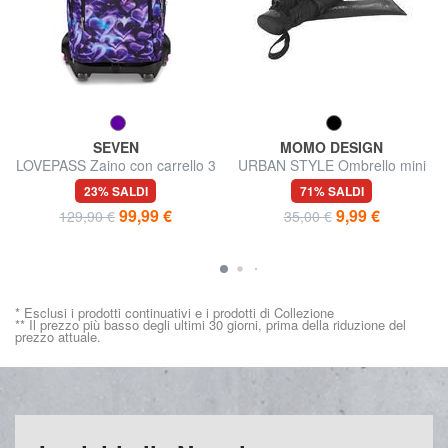
SEVEN
MOMO DESIGN
LOVEPASS Zaino con carrello 3
URBAN STYLE Ombrello mini
in 1
23% SALDI
71% SALDI
99,99 €
9,99 €
129,90 €
35,00 €
* Esclusi i prodotti continuativi e i prodotti di Collezione
** Il prezzo più basso degli ultimi 30 giorni, prima della riduzione del
prezzo attuale.