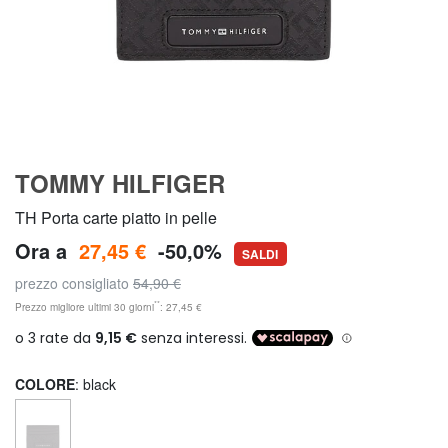
TOMMY HILFIGER
TH Porta carte piatto in pelle
Ora a
27,45 €
-50,0%
SALDI
prezzo consigliato
54,90 €
**
Prezzo migliore ultimi 30 giorni
: 27,45 €
COLORE
: black