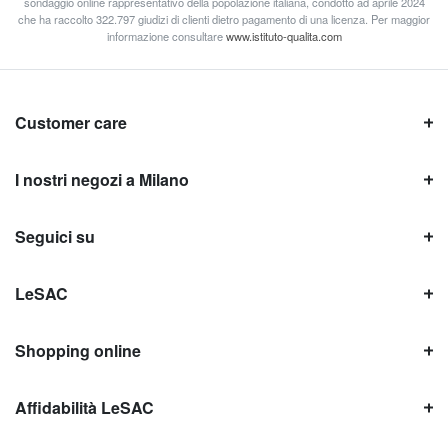
sondaggio online rappresentativo della popolazione italiana, condotto ad aprile 2024
che ha raccolto 322.797 giudizi di clienti dietro pagamento di una licenza. Per maggior
informazione consultare
www.istituto-qualita.com
Customer care
I nostri negozi a Milano
Seguici su
LeSAC
Shopping online
Affidabilità LeSAC