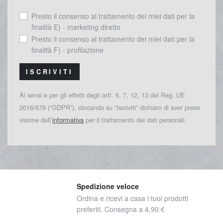
Presto il consenso al trattamento dei miei dati per la
finalità E) - marketing diretto
Presto il consenso al trattamento dei miei dati per la
finalità F) - profilazione
ISCRIVITI
Ai sensi e per gli effetti degli artt. 6, 7, 12, 13 del Reg. UE
2016/679 (“GDPR”), cliccando su “Iscriviti” dichiaro di aver preso
visione dell’
informativa
per il trattamento dei dati personali.
Spedizione veloce
Ordina e ricevi a casa i tuoi prodotti
preferiti. Consegna a 4,90 €