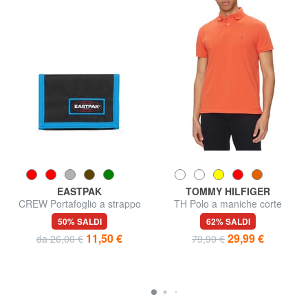
EASTPAK
TOMMY HILFIGER
CREW Portafoglio a strappo
TH Polo a maniche corte
regular fit
50% SALDI
62% SALDI
11,50 €
29,99 €
da 26,00 €
79,90 €