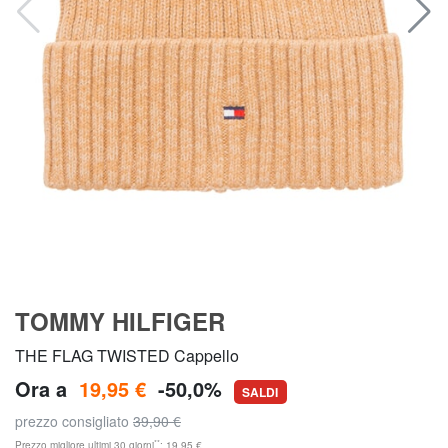
TOMMY HILFIGER
THE FLAG TWISTED Cappello
Ora a
19,95 €
-50,0%
SALDI
prezzo consigliato
39,90 €
**
Prezzo migliore ultimi 30 giorni
: 19,95 €