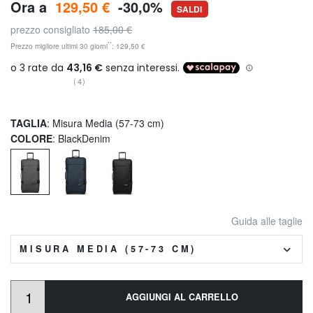
Ora a
129,50 €
-30,0%
SALDI
prezzo consigliato
185,00 €
**
Prezzo migliore ultimi 30 giorni
: 129,50 €
(4)
TAGLIA
: Misura Media (57-73 cm)
COLORE
: BlackDenim
Guida alle taglie
MISURA MEDIA (57-73 CM)
AGGIUNGI AL CARRELLO