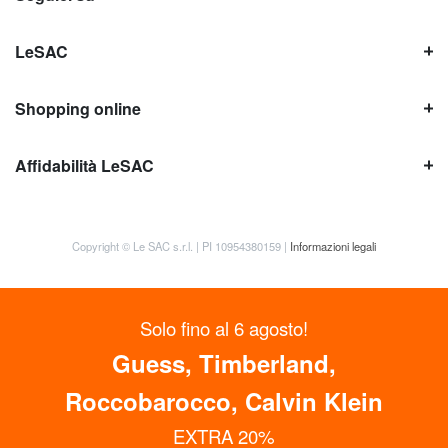
LeSAC
Shopping online
Affidabilità LeSAC
Copyright © Le SAC s.r.l. | PI 10954380159 |
Informazioni legali
S
olo fino al 6 agosto!
Guess, Timberland,
Roccobarocco, Calvin Klein
EXTRA 20%