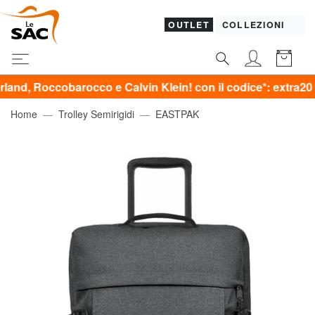
OUTLET
COLLEZIONI
barocco e Calvin Klein! con il codice*: extra20
Home
Trolley Semirigidi
EASTPAK