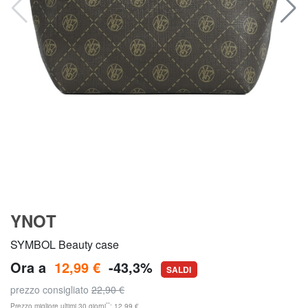
YNOT
SYMBOL Beauty case
Ora a
12,99 €
-43,3%
SALDI
prezzo consigliato
22,90 €
**
Prezzo migliore ultimi 30 giorni
: 12,99 €