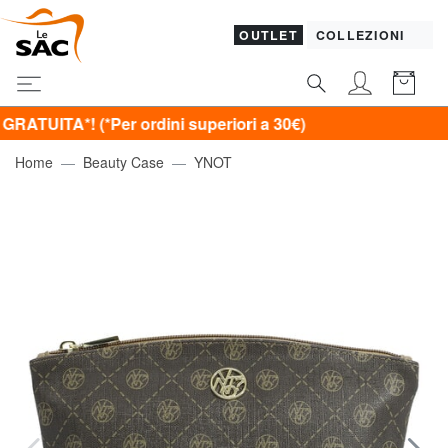
OUTLET
COLLEZIONI
 (*Per ordini superiori a 30€)
Home
Beauty Case
YNOT