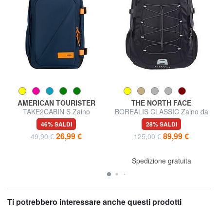
AMERICAN TOURISTER
THE NORTH FACE
TAKE2CABIN S Zaino
BOREALIS CLASSIC Zaino da
underseater ok Ryanair
29 L
46% SALDI
28% SALDI
26,99 €
89,99 €
49,90 €
125,00 €
Spedizione gratuita
Ti potrebbero interessare anche questi prodotti