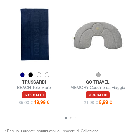
TRUSSARDI
GO TRAVEL
BEACH Telo Mare
MEMORY Cuscino da viaggio
gonfiabile
69% SALDI
73% SALDI
19,99 €
5,99 €
65,00 €
21,90 €
* Esclusi i prodotti continuativi e i prodotti di Collezione