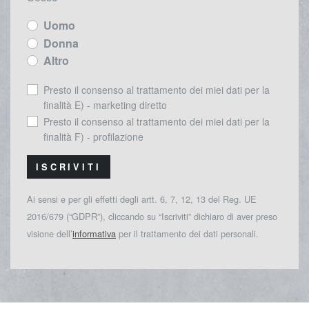
Uomo
Donna
Altro
Presto il consenso al trattamento dei miei dati per la
finalità E) - marketing diretto
Presto il consenso al trattamento dei miei dati per la
finalità F) - profilazione
ISCRIVITI
Ai sensi e per gli effetti degli artt. 6, 7, 12, 13 del Reg. UE
2016/679 (“GDPR”), cliccando su “Iscriviti” dichiaro di aver preso
visione dell’
informativa
per il trattamento dei dati personali.