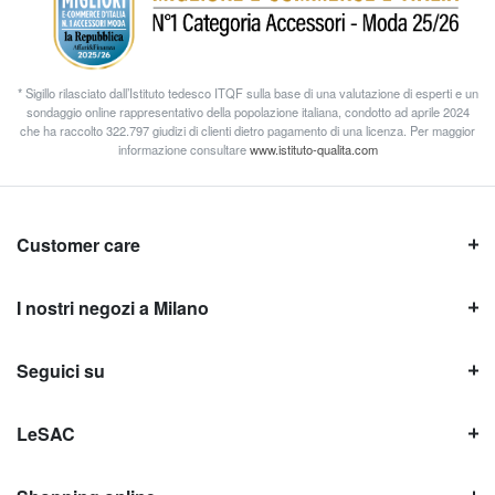
* Sigillo rilasciato dall’Istituto tedesco ITQF sulla base di una valutazione di esperti e un
sondaggio online rappresentativo della popolazione italiana, condotto ad aprile 2024
che ha raccolto 322.797 giudizi di clienti dietro pagamento di una licenza. Per maggior
informazione consultare
www.istituto-qualita.com
Customer care
I nostri negozi a Milano
Seguici su
LeSAC