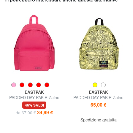
EASTPAK
EASTPAK
PADDED DAY PAK'R Zaino
PADDED DAY PAK'R Zaino
porta PC 14" con tasca porta
porta PC 14"
65,00 €
46% SALDI
borraccia
34,99 €
da 67,00 €
Spedizione gratuita