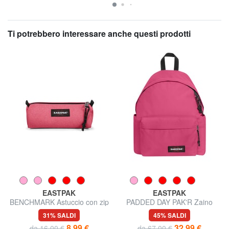
Ti potrebbero interessare anche questi prodotti
EASTPAK
EASTPAK
BENCHMARK Astuccio con zip
PADDED DAY PAK'R Zaino
porta PC 14" con tasca porta
31% SALDI
45% SALDI
borraccia
8,99 €
32,99 €
da 16,00 €
da 67,00 €