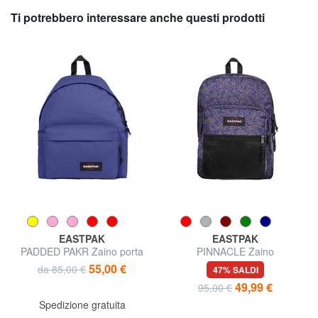
Ti potrebbero interessare anche questi prodotti
EASTPAK
EASTPAK
PADDED PAKR Zaino porta
PINNACLE Zaino
tablet
55,00 €
da 85,00 €
47% SALDI
49,99 €
95,00 €
Spedizione gratuita