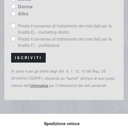
Donna
Altro
Presto il consenso al trattamento dei miei dati per la
finalità E) - marketing diretto
Presto il consenso al trattamento dei miei dati per la
finalità F) - profilazione
ISCRIVITI
Ai sensi e per gli effetti degli artt. 6, 7, 12, 13 del Reg. UE
2016/679 (“GDPR”), cliccando su “Iscriviti” dichiaro di aver preso
visione dell’
informativa
per il trattamento dei dati personali.
Spedizione veloce