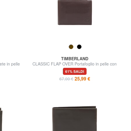
TIMBERLAND
te in pelle
CLASSIC FLAP OVER Portafoglio in pelle con
flap e portamonete
61% SALDI
25,99 €
67,00 €