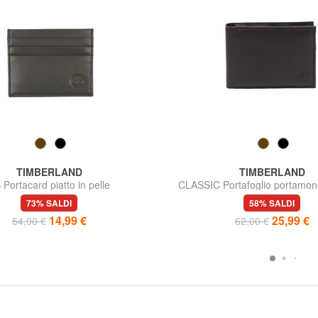
TIMBERLAND
TIMBERLAND
 Portacard piatto in pelle
CLASSIC Portafoglio portamone
73% SALDI
58% SALDI
14,99 €
25,99 €
54,90 €
62,00 €