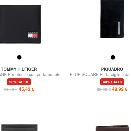
TOMMY HILFIGER
PIQUADRO
GE Portafoglio con portamonete
BLUE SQUARE Porta biglietti da vi
30% SALDI
40% SALDI
45,43 €
49,99 €
64,90 €
83,00 €