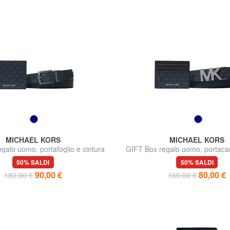
MICHAEL KORS
MICHAEL KORS
galo uomo, portafoglio e cintura
GIFT Box regalo uomo, portacar
50% SALDI
50% SALDI
90,00 €
80,00 €
180,00 €
160,00 €