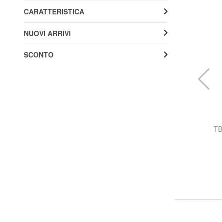
CARATTERISTICA
NUOVI ARRIVI
SCONTO
TIMBERLAND
e
TB Portacard in pelle
TB
73% SALDI
14,99 €
54,90 €