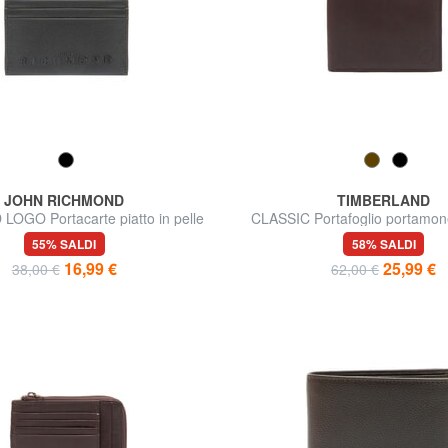
JOHN RICHMOND
TIMBERLAND
OGO Portacarte piatto in pelle
CLASSIC Portafoglio portamone
55% SALDI
58% SALDI
16,99 €
25,99 €
38,00 €
62,00 €