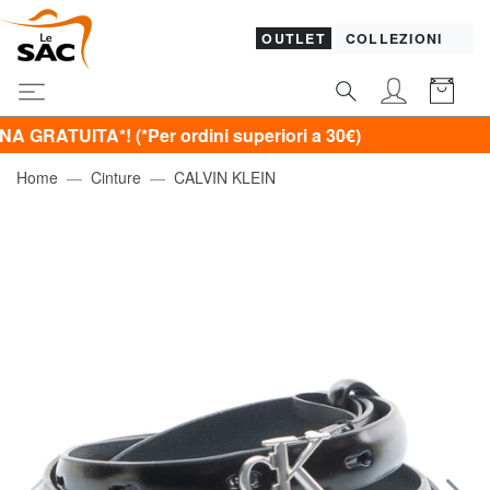
OUTLET
COLLEZIONI
A*! (*Per ordini superiori a 30€)
Home
Cinture
CALVIN KLEIN