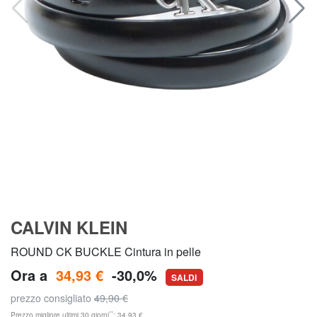
CALVIN KLEIN
ROUND CK BUCKLE Cintura in pelle
Ora a
34,93 €
-30,0%
SALDI
prezzo consigliato
49,90 €
**
Prezzo migliore ultimi 30 giorni
: 34,93 €