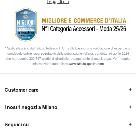
Leggi di più
* Sigillo rilasciato dall’Istituto tedesco ITQF sulla base di una valutazione di esperti e un
sondaggio online rappresentativo della popolazione italiana, condotto ad aprile 2024
che ha raccolto 322.797 giudizi di clienti dietro pagamento di una licenza. Per maggior
informazione consultare
www.istituto-qualita.com
Customer care
I nostri negozi a Milano
Seguici su