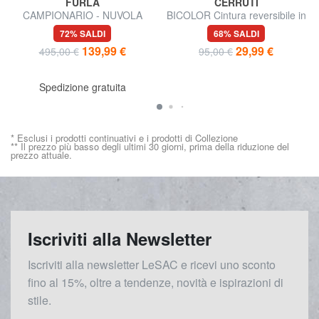
FURLA
CERRUTI
CAMPIONARIO - NUVOLA
BICOLOR Cintura reversibile in
Borsa semirigida in pelle
pelle
72% SALDI
68% SALDI
139,99 €
29,99 €
495,00 €
95,00 €
Spedizione gratuita
* Esclusi i prodotti continuativi e i prodotti di Collezione
** Il prezzo più basso degli ultimi 30 giorni, prima della riduzione del
prezzo attuale.
Iscriviti alla Newsletter
Iscriviti alla newsletter LeSAC e ricevi uno sconto
fino al 15%, oltre a tendenze, novità e ispirazioni di
stile.