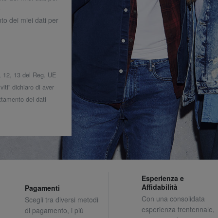
o
to dei miei dati per
 7, 12, 13 del Reg. UE
iti” dichiaro di aver
attamento dei dati
Esperienza e
Affidabilità
Pagamenti
Con una consolidata
Scegli tra diversi metodi
esperienza trentennale,
di pagamento, i più