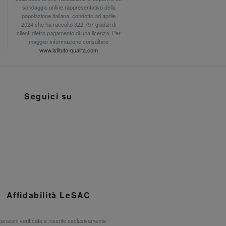
sondaggio online rappresentativo della
popolazione italiana, condotto ad aprile
2024 che ha raccolto 322.797 giudizi di
clienti dietro pagamento di una licenza. Per
maggior informazione consultare
www.istituto-qualita.com
Seguici su
Affidabilità LeSAC
ensioni verificate e inserite esclusivamente