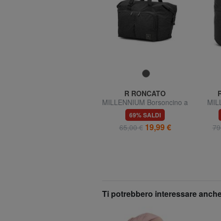
CIAK RONCATO
R RONCATO
MILLENNIUM Borsone a
MILLENNIUM Borsoncino a
MIL
spalla
spalla
under
69% SALDI
69% SALDI
19,99 €
19,99 €
65,00 €
65,00 €
79
Ti potrebbero interessare anche