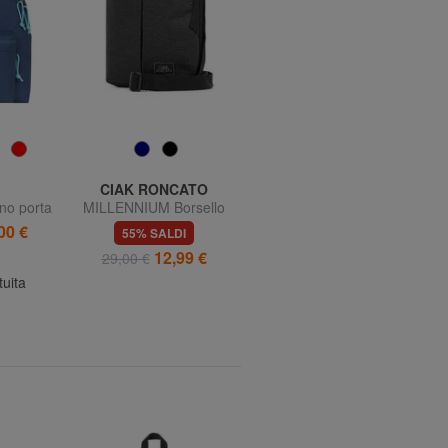
CIAK RONCATO
CIAK RONCATO
o porta
MILLENNIUM Borsello
MILLENNIUM Borsello
medio
00 €
55% SALDI
63% SALDI
12,99 €
12,99 €
29,00 €
35,00 €
tuita