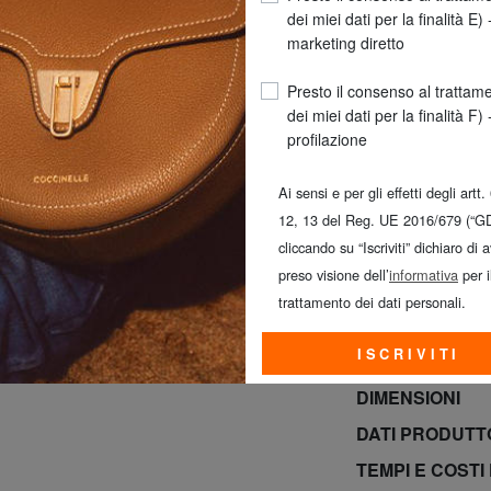
dei miei dati per la finalità E) 
marketing diretto
Presto il consenso al trattam
dei miei dati per la finalità F) 
profilazione
Ai sensi e per gli effetti degli artt.
SPED
12, 13 del Reg. UE 2016/679 (“G
SOLO OGGI E 
cliccando su “Iscriviti” dichiaro di 
GRATUITA*! (*Per
preso visione dell’
informativa
per i
trattamento dei dati personali.
INFO PRODOT
ISCRIVITI
COMPOSIZIONE
DIMENSIONI
DATI PRODUT
TEMPI E COSTI