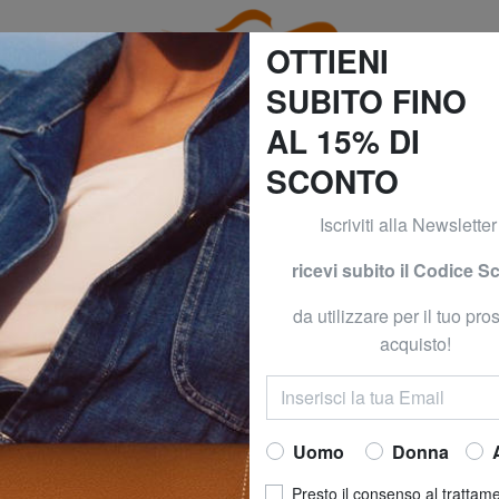
OTTIENI
SUBITO FINO
AL 15% DI
SCONTO
GI E DOMANI! CONSEGNA GRATUITA*! (*Per ordini superior
Iscriviti alla Newsletter
ro
EASTPAK
EASTPAK
ricevi subito il Codice S
PADDED PAKR Zai
da utilizzare per il tuo pr
85,00 €
acquisto!
(9)
Uomo
Donna
COLORE
: storm ye
Presto il consenso al trattam