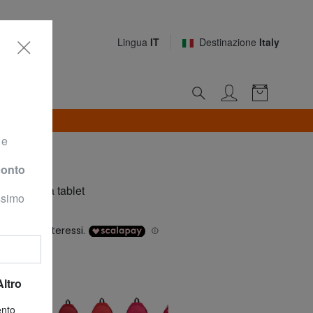
Lingua
IT
Destinazione
Italy
i a 30€)
 e
conto
no porta tablet
ossimo
Altro
llow
ento