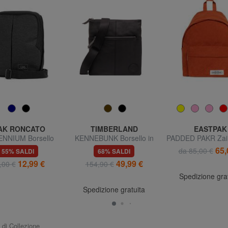
AK RONCATO
TIMBERLAND
EASTPAK
ENNIUM Borsello
KENNEBUNK Borsello in
PADDED PAKR Zain
pelle con tasca
tablet
65,
da 85,00 €
55% SALDI
68% SALDI
12,99 €
49,99 €
,00 €
154,90 €
Spedizione gra
Spedizione gratuita
i di Collezione