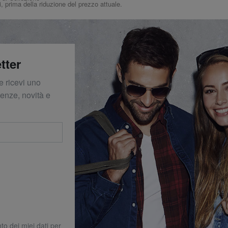
i, prima della riduzione del prezzo attuale.
tter
e ricevi uno
denze, novità e
to dei miei dati per