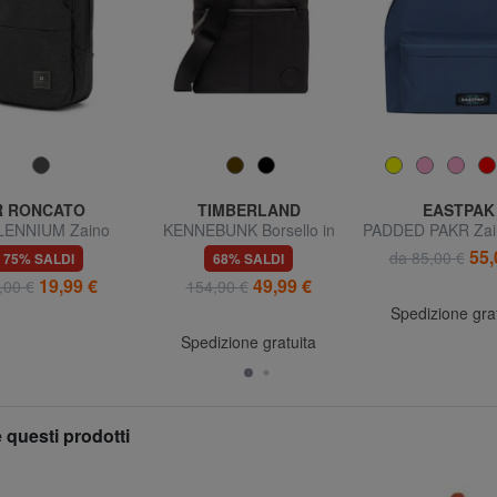
R RONCATO
TIMBERLAND
EASTPAK
LENNIUM Zaino
KENNEBUNK Borsello in
PADDED PAKR Zain
seater ok Ryanair
pelle con tasca
tablet
55,
da 85,00 €
75% SALDI
68% SALDI
19,99 €
49,99 €
,00 €
154,90 €
Spedizione gra
Spedizione gratuita
 questi prodotti