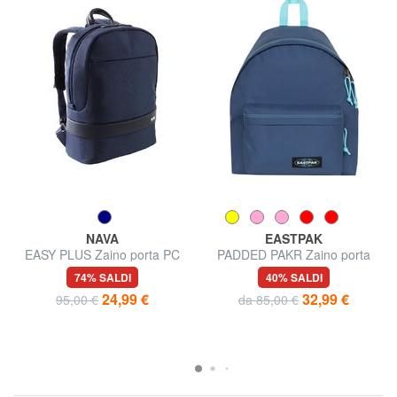
NAVA
EASTPAK
EASY PLUS Zaino porta PC
PADDED PAKR Zaino porta
15,6"
tablet
74% SALDI
40% SALDI
24,99 €
32,99 €
95,00 €
da 85,00 €