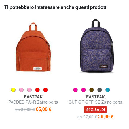
Ti potrebbero interessare anche questi prodotti
EASTPAK
EASTPAK
PADDED PAKR Zaino porta
OUT OF OFFICE Zaino porta
tablet
PC 13"
65,00 €
da 85,00 €
54% SALDI
29,99 €
da 67,00 €