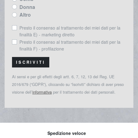
Donna
Altro
Presto il consenso al trattamento dei miei dati per la
finalità E) - marketing diretto
Presto il consenso al trattamento dei miei dati per la
finalità F) - profilazione
ISCRIVITI
Ai sensi e per gli effetti degli artt. 6, 7, 12, 13 del Reg. UE
2016/679 (“GDPR”), cliccando su “Iscriviti” dichiaro di aver preso
visione dell’
informativa
per il trattamento dei dati personali.
Spedizione veloce