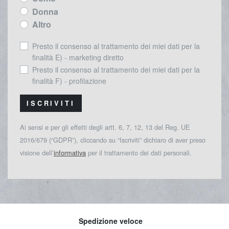
Donna
Altro
Presto il consenso al trattamento dei miei dati per la
finalità E) - marketing diretto
Presto il consenso al trattamento dei miei dati per la
finalità F) - profilazione
ISCRIVITI
Ai sensi e per gli effetti degli artt. 6, 7, 12, 13 del Reg. UE
2016/679 (“GDPR”), cliccando su “Iscriviti” dichiaro di aver preso
visione dell’
informativa
per il trattamento dei dati personali.
Spedizione veloce