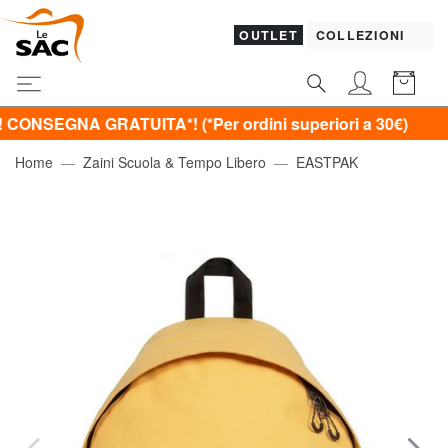
OUTLET
COLLEZIONI
NA GRATUITA*! (*Per ordini superiori a 30€)
Home
Zaini Scuola & Tempo Libero
EASTPAK