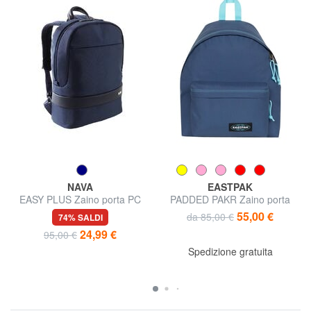
NAVA
EASTPAK
EASY PLUS Zaino porta PC
PADDED PAKR Zaino porta
15,6"
tablet
55,00 €
da 85,00 €
74% SALDI
24,99 €
95,00 €
Spedizione gratuita