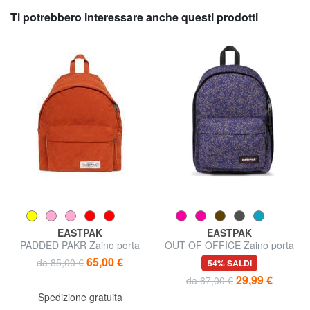
Ti potrebbero interessare anche questi prodotti
EASTPAK
EASTPAK
PADDED PAKR Zaino porta
OUT OF OFFICE Zaino porta
tablet
PC 13"
65,00 €
da 85,00 €
54% SALDI
29,99 €
da 67,00 €
Spedizione gratuita