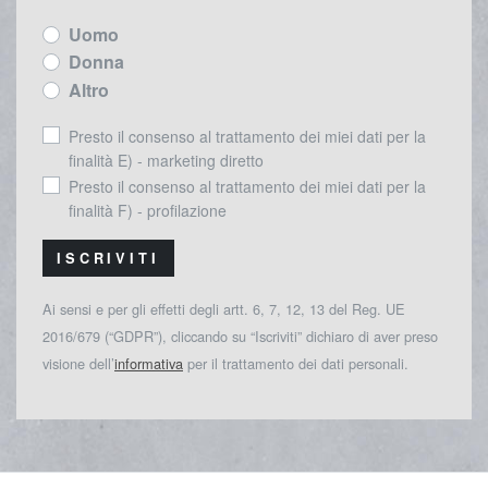
Uomo
Donna
Altro
Presto il consenso al trattamento dei miei dati per la
finalità E) - marketing diretto
Presto il consenso al trattamento dei miei dati per la
finalità F) - profilazione
ISCRIVITI
Ai sensi e per gli effetti degli artt. 6, 7, 12, 13 del Reg. UE
2016/679 (“GDPR”), cliccando su “Iscriviti” dichiaro di aver preso
visione dell’
informativa
per il trattamento dei dati personali.