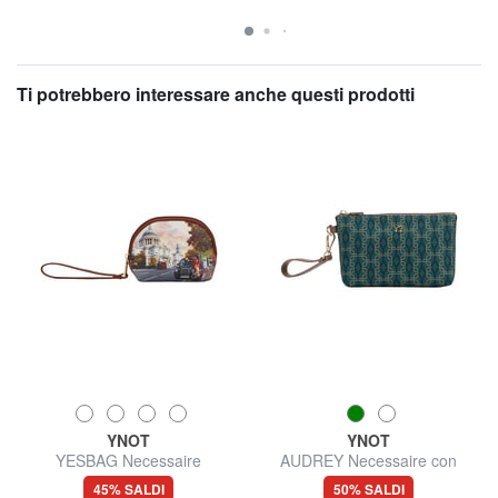
Ti potrebbero interessare anche questi prodotti
YNOT
YNOT
YESBAG Necessaire
AUDREY Necessaire con
polsierina
45% SALDI
50% SALDI