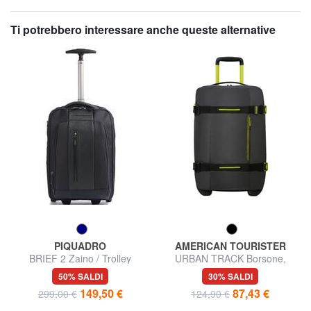
Ti potrebbero interessare anche queste alternative
PIQUADRO
AMERICAN TOURISTER
BRIEF 2 Zaino / Trolley
URBAN TRACK Borsone,
Underseater
bagaglio a mano, con ruote
50% SALDI
30% SALDI
149,50 €
87,43 €
299,00 €
124,90 €