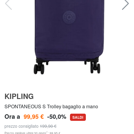
KIPLING
SPONTANEOUS S Trolley bagaglio a mano
Ora a
99,95 €
-50,0%
SALDI
prezzo consigliato
199,90 €
**
Prezzo migliore ultimi 30 giorni
: 99,95 €