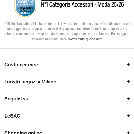
* Sigillo rilasciato dall’Istituto tedesco ITQF sulla base di una valutazione di esperti e un
sondaggio online rappresentativo della popolazione italiana, condotto ad aprile 2024
che ha raccolto 322.797 giudizi di clienti dietro pagamento di una licenza. Per maggior
informazione consultare
www.istituto-qualita.com
Customer care
I nostri negozi a Milano
Seguici su
LeSAC
Shopping online