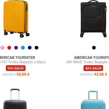
MERICAN TOURISTER
AMERICAN TOURIST
IT Trolley Bagaglio a Mano
AIR WAVE Trolley Bagaglio
54% SALDI
60% SALDI
59,99 €
43,96 €
129,90 €
109,90 €