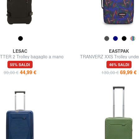
LESAC
EASTPAK
ER 2 Trolley bagaglio a mano
TRANVERZ XXS Trolley under
easyJet
55% SALDI
46% SALDI
44,99 €
69,99 €
99,00 €
130,00 €