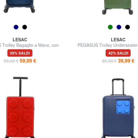
LESAC
LESAC
Trolley Bagaglio a Mano, con
PEGASUS Trolley Underseater 
porta PC
39% SALDI
42% SALDI
59,99 €
39,99 €
99,00 €
69,00 €