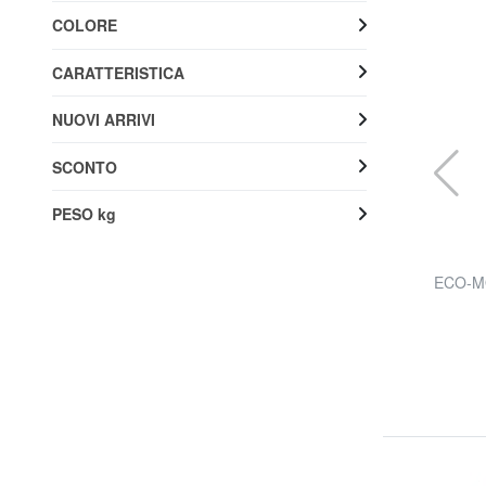
COLORE
CARATTERISTICA
NUOVI ARRIVI
SCONTO
PESO kg
AMERICAN TOURISTER
no
AIR WAVE Trolley Bagaglio a Mano
ECO-MO
60% SALDI
43,96 €
109,90 €