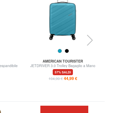
AMERICAN TOURISTER
spandibile
JETDRIVER 3.0 Trolley Bagaglio a Mano
S
57% SALDI
44,99 €
104,90 €