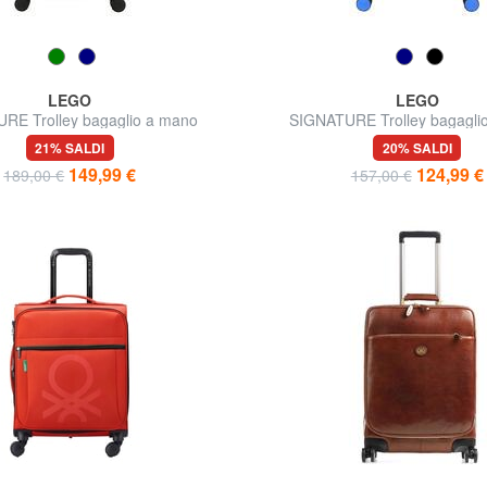
LEGO
LEGO
RE Trolley bagaglio a mano
SIGNATURE Trolley bagagli
21% SALDI
20% SALDI
149,99 €
124,99 €
189,00 €
157,00 €