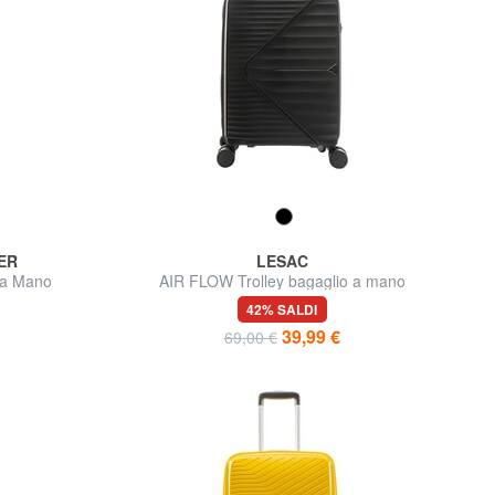
ER
LESAC
 a Mano
AIR FLOW Trolley bagaglio a mano
42% SALDI
39,99 €
69,00 €