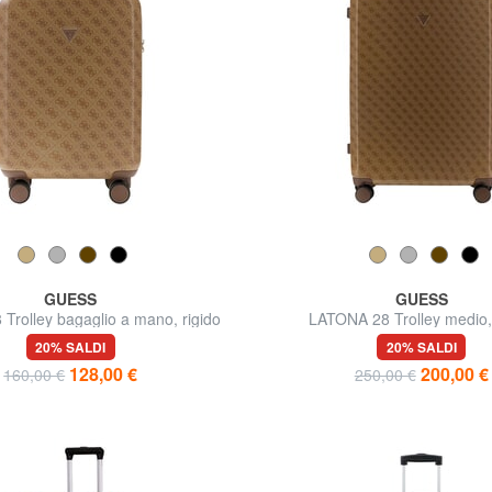
GUESS
GUESS
Trolley bagaglio a mano, rigido
LATONA 28 Trolley medio, 
20% SALDI
20% SALDI
128,00 €
200,00 €
160,00 €
250,00 €