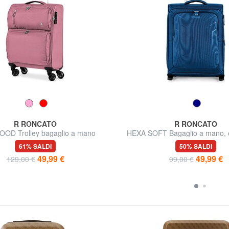
R RONCATO
R RONCATO
OD Trolley bagaglio a mano
HEXA SOFT Bagaglio a mano, e
61% SALDI
50% SALDI
49,99 €
49,99 €
129,00 €
99,00 €