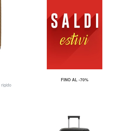
FINO AL -70%
rigido