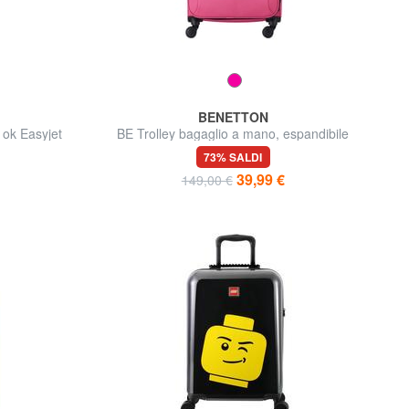
BENETTON
ok Easyjet
BE Trolley bagaglio a mano, espandibile
73% SALDI
39,99 €
149,00 €