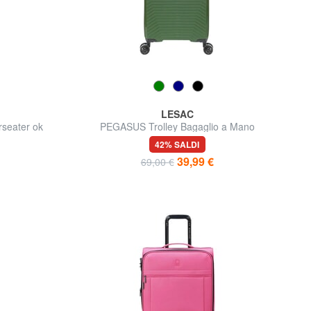
LESAC
seater ok
PEGASUS Trolley Bagaglio a Mano
42% SALDI
39,99 €
69,00 €