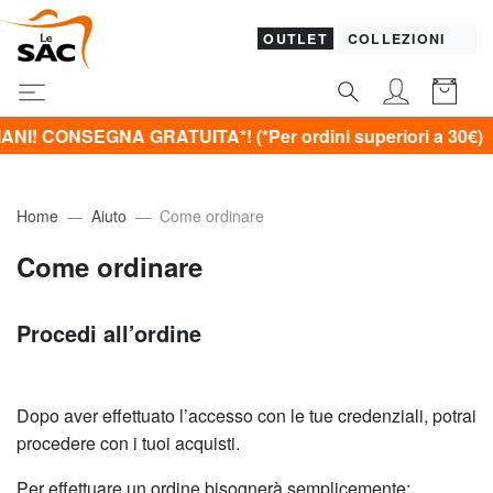
OUTLET
COLLEZIONI
CONSEGNA GRATUITA*! (*Per ordini superiori a 30€)
Home
Aiuto
Come ordinare
Come ordinare
Procedi all’ordine
Dopo aver effettuato l’accesso con le tue credenziali, potrai
procedere con i tuoi acquisti.
Per effettuare un ordine bisognerà semplicemente: