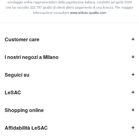
sondaggio online rappresentativo della popolazione italiana, condotto ad aprile 2024
che ha raccolto 322.797 giudizi di clienti dietro pagamento di una licenza. Per maggior
informazione consultare
www.istituto-qualita.com
Customer care
I nostri negozi a Milano
Seguici su
LeSAC
Shopping online
Affidabilità LeSAC