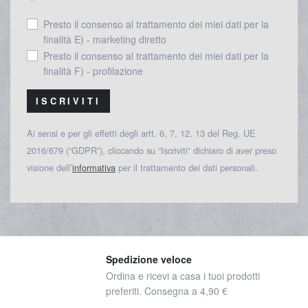
Presto il consenso al trattamento dei miei dati per la
finalità E) - marketing diretto
Presto il consenso al trattamento dei miei dati per la
finalità F) - profilazione
ISCRIVITI
Ai sensi e per gli effetti degli artt. 6, 7, 12, 13 del Reg. UE
2016/679 (“GDPR”), cliccando su “Iscriviti” dichiaro di aver preso
visione dell’
informativa
per il trattamento dei dati personali.
Spedizione veloce
Ordina e ricevi a casa i tuoi prodotti
preferiti. Consegna a 4,90 €